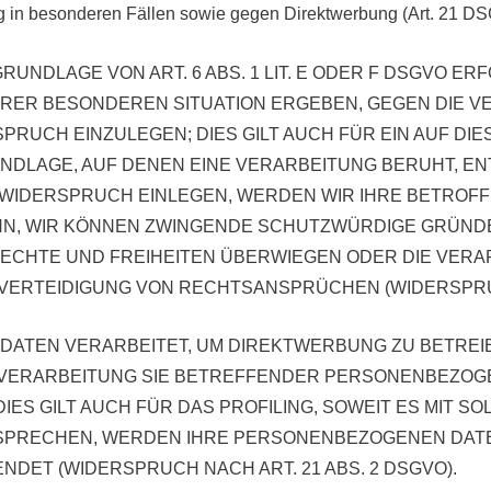
 in besonderen Fällen sowie gegen Direktwerbung (Art. 21 D
NDLAGE VON ART. 6 ABS. 1 LIT. E ODER F DSGVO ERF
IHRER BESONDEREN SITUATION ERGEBEN, GEGEN DIE 
UCH EINZULEGEN; DIES GILT AUCH FÜR EIN AUF DI
UNDLAGE, AUF DENEN EINE VERARBEITUNG BERUHT, E
 WIDERSPRUCH EINLEGEN, WERDEN WIR IHRE BETRO
ENN, WIR KÖNNEN ZWINGENDE SCHUTZWÜRDIGE GRÜND
 RECHTE UND FREIHEITEN ÜBERWIEGEN ODER DIE VERA
RTEIDIGUNG VON RECHTSANSPRÜCHEN (WIDERSPRUCH 
TEN VERARBEITET, UM DIREKTWERBUNG ZU BETREIBE
 VERARBEITUNG SIE BETREFFENDER PERSONENBEZOG
ES GILT AUCH FÜR DAS PROFILING, SOWEIT ES MIT S
RSPRECHEN, WERDEN IHRE PERSONENBEZOGENEN DAT
ET (WIDERSPRUCH NACH ART. 21 ABS. 2 DSGVO).